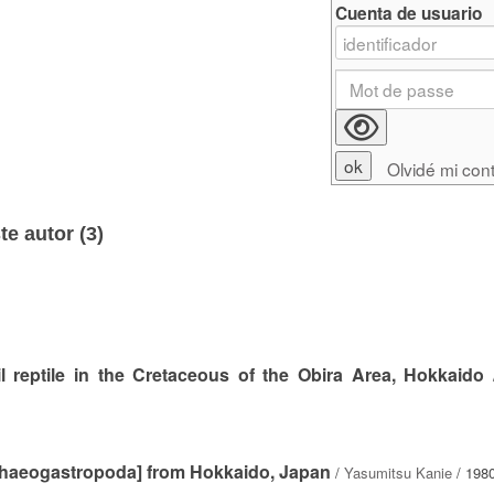
Cuenta de usuario
Olvidé mi con
e autor (
3
)
l reptile in the Cretaceous of the Obira Area, Hokkaido
chaeogastropoda] from Hokkaido, Japan
/
Yasumitsu Kanie
/ 198