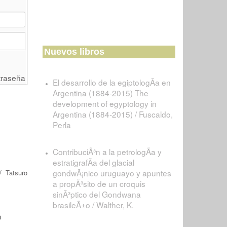
Nuevos libros
traseña
El desarrollo de la egiptologÃ­a en
Argentina (1884-2015) The
development of egyptology in
Argentina (1884-2015) / Fuscaldo,
Perla
ContribuciÃ³n a la petrologÃ­a y
estratigrafÃ­a del glacial
gondwÃ¡nico uruguayo y apuntes
/
Tatsuro
a propÃ³sito de un croquis
sinÃ³ptico del Gondwana
brasileÃ±o / Walther, K.
0