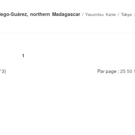
ego-Suárez, northern Madagascar
/
Yasumitsu Kanie
/ Tokyo :
1
/ 3)
Par page :
25
50