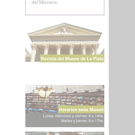
del Mioceno
Revista del Museo de La Plata
Horarios sede Museo
Lunes, miércoles y viernes: 8 a 14hs.
Martes y jueves: 8 a 17hs.