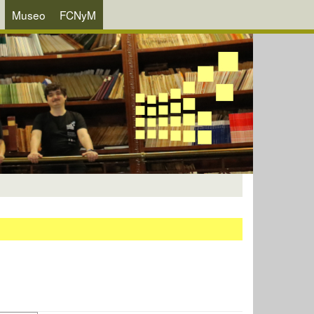
Museo
FCNyM