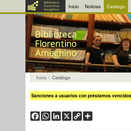
Inicio
Noticias
Catálogo
Inicio
Catálogo
Sanciones a usuarios con préstamos vencidos:
Facebook
WhatsApp
LinkedIn
X
Copy
Share
Link