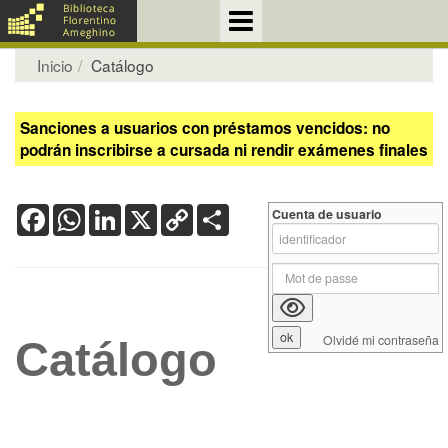
Inicio
Catálogo
Sanciones a usuarios con préstamos vencidos: no
podrán inscribirse a cursada ni rendir exámenes finales
Facebook
WhatsApp
LinkedIn
X
Copy
Share
Cuenta de usuario
Link
Olvidé mi contraseña
Catálogo