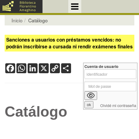
Inicio
Catálogo
Sanciones a usuarios con préstamos vencidos: no
podrán inscribirse a cursada ni rendir exámenes finales
Facebook
WhatsApp
LinkedIn
X
Copy
Share
Cuenta de usuario
Link
Olvidé mi contraseña
Catálogo