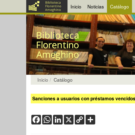
Inicio
Noticias
Catálogo
Inicio
Catálogo
Sanciones a usuarios con préstamos vencidos:
Facebook
WhatsApp
LinkedIn
X
Copy
Share
Link