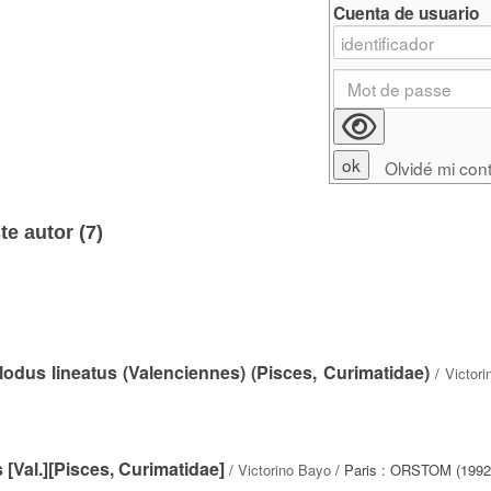
Cuenta de usuario
Olvidé mi con
e autor (
7
)
odus lineatus (Valenciennes) (Pisces, Curimatidae)
/
Victor
[Val.][Pisces, Curimatidae]
/
Victorino Bayo
/ Paris : ORSTOM (1992