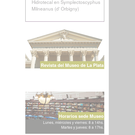
Hidrotecal en Symplectoscyphus
Milneanus (d' Orbigny)
Revista del Museo de La Plata
Horarios sede Museo
Lunes, miércoles y viernes: 8 a 14hs.
Martes y jueves: 8 a 17hs.