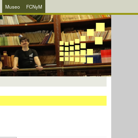
Museo
FCNyM