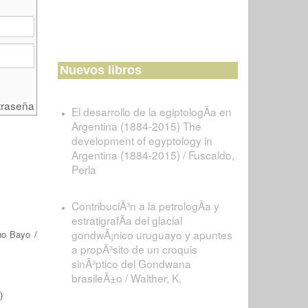
Nuevos libros
traseña
El desarrollo de la egiptologÃ­a en
Argentina (1884-2015) The
development of egyptology in
Argentina (1884-2015) / Fuscaldo,
Perla
ContribuciÃ³n a la petrologÃ­a y
estratigrafÃ­a del glacial
gondwÃ¡nico uruguayo y apuntes
ino Bayo
/
a propÃ³sito de un croquis
sinÃ³ptico del Gondwana
brasileÃ±o / Walther, K.
)