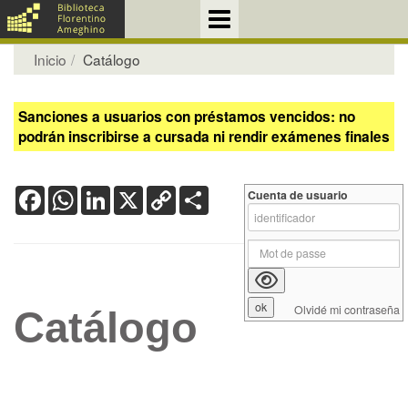
Inicio
Catálogo
Sanciones a usuarios con préstamos vencidos: no
podrán inscribirse a cursada ni rendir exámenes finales
Facebook
WhatsApp
LinkedIn
X
Copy
Share
Cuenta de usuario
Link
Olvidé mi contraseña
Catálogo