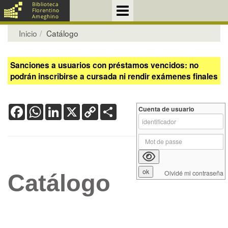
Inicio
Catálogo
Sanciones a usuarios con préstamos vencidos: no
podrán inscribirse a cursada ni rendir exámenes finales
Facebook
WhatsApp
LinkedIn
X
Copy
Share
Cuenta de usuario
Link
Olvidé mi contraseña
Catálogo