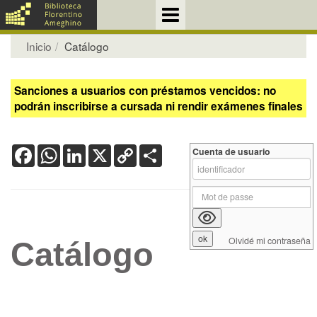
Inicio
Catálogo
Sanciones a usuarios con préstamos vencidos: no
podrán inscribirse a cursada ni rendir exámenes finales
Facebook
WhatsApp
LinkedIn
X
Copy
Share
Cuenta de usuario
Link
Olvidé mi contraseña
Catálogo