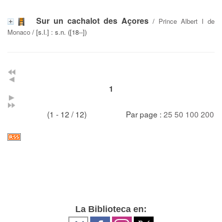
Sur un cachalot des Açores
/
Prince Albert I de
Monaco
/ [s.l.] : s.n. ([18--])
1
(1 - 12 / 12)
Par page :
25
50
100
200
La Biblioteca en: