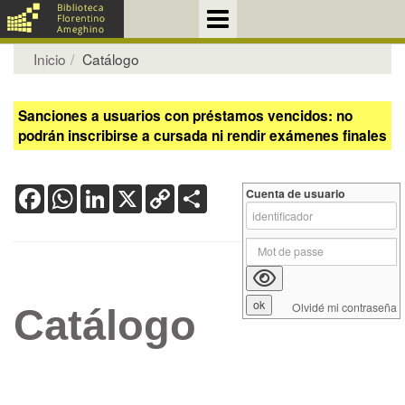
Inicio
Catálogo
Sanciones a usuarios con préstamos vencidos: no
podrán inscribirse a cursada ni rendir exámenes finales
Facebook
WhatsApp
LinkedIn
X
Copy
Share
Cuenta de usuario
Link
Olvidé mi contraseña
Catálogo