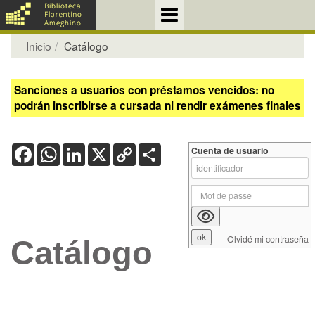
Inicio
Catálogo
Sanciones a usuarios con préstamos vencidos: no
podrán inscribirse a cursada ni rendir exámenes finales
Facebook
WhatsApp
LinkedIn
X
Copy
Share
Cuenta de usuario
Link
Olvidé mi contraseña
Catálogo