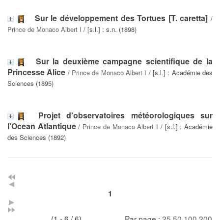
Sur le développement des Tortues [T. caretta]
/
Prince de Monaco Albert I
/ [s.l.] : s.n. (1898)
Sur la deuxième campagne scientifique de la
Princesse Alice
/
Prince de Monaco Albert I
/ [s.l.] : Académie des
Sciences (1895)
Projet d'observatoires météorologiques sur
l'Ocean Atlantique
/
Prince de Monaco Albert I
/ [s.l.] : Académie
des Sciences (1892)
1
(1 - 6 / 6)
Par page :
25
50
100
200