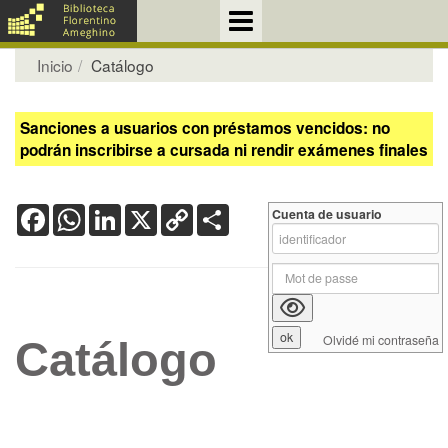
Inicio
Catálogo
Sanciones a usuarios con préstamos vencidos: no
podrán inscribirse a cursada ni rendir exámenes finales
Facebook
WhatsApp
LinkedIn
X
Copy
Share
Cuenta de usuario
Link
Olvidé mi contraseña
Catálogo