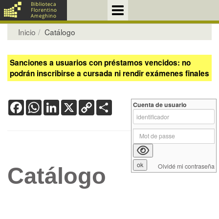
Inicio
Catálogo
Sanciones a usuarios con préstamos vencidos: no
podrán inscribirse a cursada ni rendir exámenes finales
Facebook
WhatsApp
LinkedIn
X
Copy
Share
Cuenta de usuario
Link
Olvidé mi contraseña
Catálogo