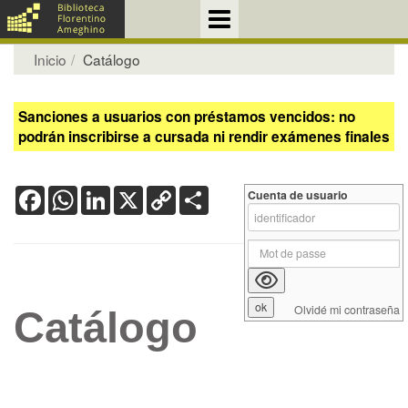
Inicio
Catálogo
Sanciones a usuarios con préstamos vencidos: no
podrán inscribirse a cursada ni rendir exámenes finales
Facebook
WhatsApp
LinkedIn
X
Copy
Share
Cuenta de usuario
Link
Olvidé mi contraseña
Catálogo