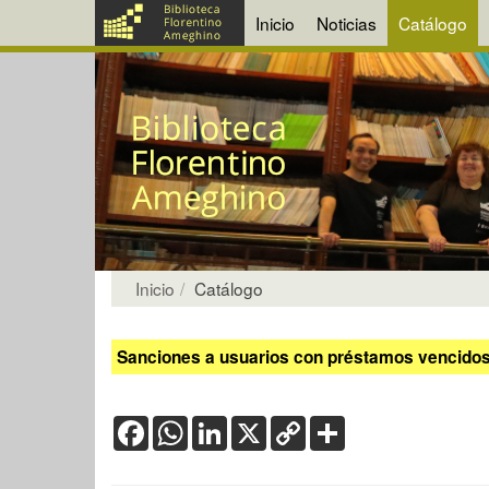
Inicio
Noticias
Catálogo
Inicio
Catálogo
Sanciones a usuarios con préstamos vencidos:
Facebook
WhatsApp
LinkedIn
X
Copy
Share
Link