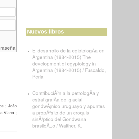
Nuevos libros
traseña
El desarrollo de la egiptologÃ­a en
Argentina (1884-2015) The
development of egyptology in
Argentina (1884-2015) / Fuscaldo,
Perla
ContribuciÃ³n a la petrologÃ­a y
estratigrafÃ­a del glacial
gondwÃ¡nico uruguayo y apuntes
os
;
Joâo
a propÃ³sito de un croquis
da Viana
;
sinÃ³ptico del Gondwana
brasileÃ±o / Walther, K.