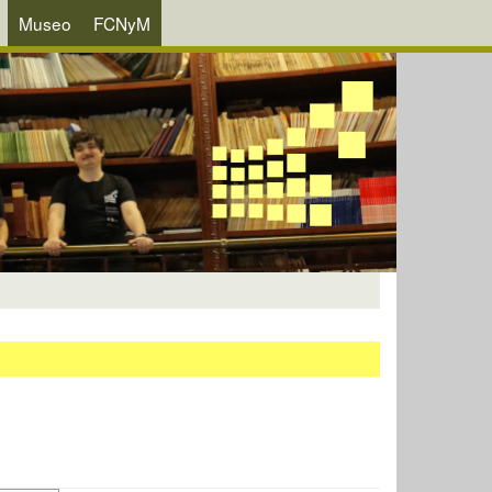
Museo
FCNyM