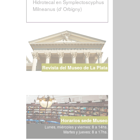
Hidrotecal en Symplectoscyphus
Milneanus (d' Orbigny)
Revista del Museo de La Plata
Horarios sede Museo
Lunes, miércoles y viernes: 8 a 14hs.
Martes y jueves: 8 a 17hs.