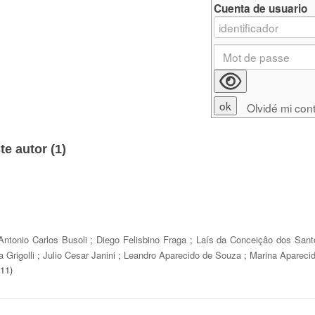
Cuenta de usuario
Olvidé mi con
e autor (
1
)
Antonio Carlos Busoli
;
Diego Felisbino Fraga
;
Laís da Conceiçâo dos Sant
 Grigolli
;
Julio Cesar Janini
;
Leandro Aparecido de Souza
;
Marina Apareci
011)