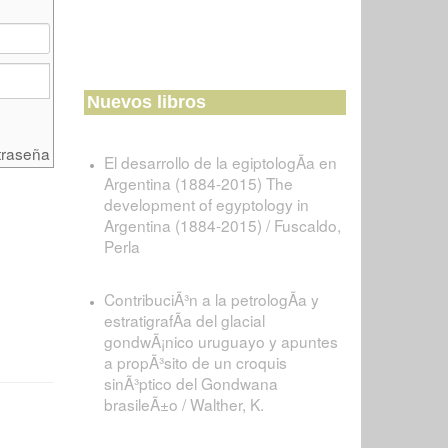
Nuevos libros
traseña
El desarrollo de la egiptologÃ­a en
Argentina (1884-2015) The
development of egyptology in
Argentina (1884-2015) / Fuscaldo,
Perla
ContribuciÃ³n a la petrologÃ­a y
estratigrafÃ­a del glacial
gondwÃ¡nico uruguayo y apuntes
a propÃ³sito de un croquis
sinÃ³ptico del Gondwana
brasileÃ±o / Walther, K.