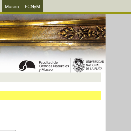
Museo
FCNyM