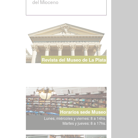
del Mioceno
Revista del Museo de La Plata
Horarios sede Museo
Lunes, miércoles y viernes: 8 a 14hs.
Martes y jueves: 8 a 17hs.