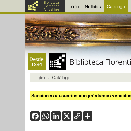
Inicio
Noticias
Catálogo
Inicio
Catálogo
Sanciones a usuarios con préstamos vencidos:
Facebook
WhatsApp
LinkedIn
X
Copy
Share
Link