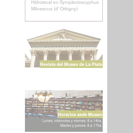
Hidrotecal en Symplectoscyphus
Milneanus (d' Orbigny)
Revista del Museo de La Plata
Horarios sede Museo
Lunes, miércoles y viernes: 8 a 14hs.
Martes y jueves: 8 a 17hs.