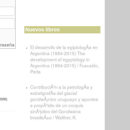
Nuevos libros
traseña
El desarrollo de la egiptologÃ­a en
Argentina (1884-2015) The
development of egyptology in
Argentina (1884-2015) / Fuscaldo,
Perla
ContribuciÃ³n a la petrologÃ­a y
estratigrafÃ­a del glacial
gondwÃ¡nico uruguayo y apuntes
006)
a propÃ³sito de un croquis
sinÃ³ptico del Gondwana
brasileÃ±o / Walther, K.