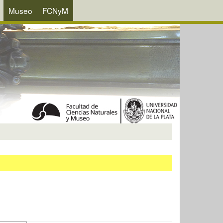
Museo
FCNyM