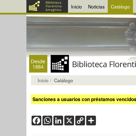
Inicio
Noticias
Catálogo
Inicio
Catálogo
Sanciones a usuarios con préstamos vencidos:
Facebook
WhatsApp
LinkedIn
X
Copy
Share
Link