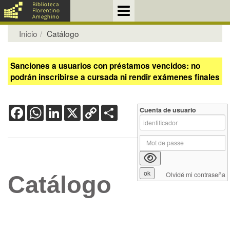
Inicio
Catálogo
Sanciones a usuarios con préstamos vencidos: no
podrán inscribirse a cursada ni rendir exámenes finales
Facebook
WhatsApp
LinkedIn
X
Copy
Share
Cuenta de usuario
Link
Olvidé mi contraseña
Catálogo