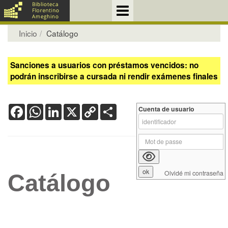
Inicio
Catálogo
Sanciones a usuarios con préstamos vencidos: no
podrán inscribirse a cursada ni rendir exámenes finales
Facebook
WhatsApp
LinkedIn
X
Copy
Share
Cuenta de usuario
Link
Olvidé mi contraseña
Catálogo