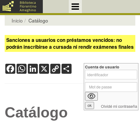
Inicio
Catálogo
Sanciones a usuarios con préstamos vencidos: no
podrán inscribirse a cursada ni rendir exámenes finales
Facebook
WhatsApp
LinkedIn
X
Copy
Share
Cuenta de usuario
Link
Olvidé mi contraseña
Catálogo