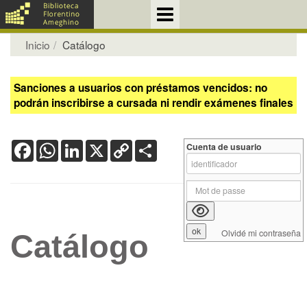
Inicio
Catálogo
Sanciones a usuarios con préstamos vencidos: no
podrán inscribirse a cursada ni rendir exámenes finales
Facebook
WhatsApp
LinkedIn
X
Copy
Share
Cuenta de usuario
Link
Olvidé mi contraseña
Catálogo