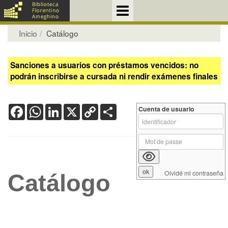
Inicio
Catálogo
Sanciones a usuarios con préstamos vencidos: no
podrán inscribirse a cursada ni rendir exámenes finales
Facebook
WhatsApp
LinkedIn
X
Copy
Share
Cuenta de usuario
Link
Olvidé mi contraseña
Catálogo