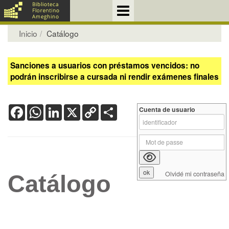
Inicio
Catálogo
Sanciones a usuarios con préstamos vencidos: no
podrán inscribirse a cursada ni rendir exámenes finales
Facebook
WhatsApp
LinkedIn
X
Copy
Share
Cuenta de usuario
Link
Olvidé mi contraseña
Catálogo