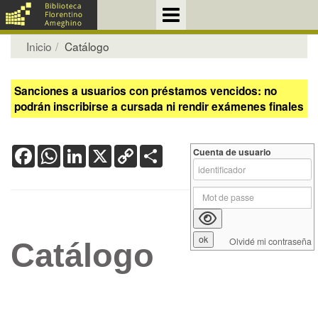
Inicio
Catálogo
Sanciones a usuarios con préstamos vencidos: no
podrán inscribirse a cursada ni rendir exámenes finales
Facebook
WhatsApp
LinkedIn
X
Copy
Share
Cuenta de usuario
Link
Olvidé mi contraseña
Catálogo