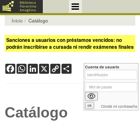
Inicio
Catálogo
Sanciones a usuarios con préstamos vencidos: no
podrán inscribirse a cursada ni rendir exámenes finales
Facebook
WhatsApp
LinkedIn
X
Copy
Share
Cuenta de usuario
Link
Olvidé mi contraseña
Catálogo