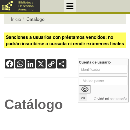
Inicio
Catálogo
Sanciones a usuarios con préstamos vencidos: no
podrán inscribirse a cursada ni rendir exámenes finales
Facebook
WhatsApp
LinkedIn
X
Copy
Share
Cuenta de usuario
Link
Olvidé mi contraseña
Catálogo