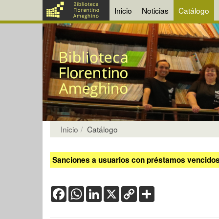
Inicio
Noticias
Catálogo
Inicio
Catálogo
Sanciones a usuarios con préstamos vencidos:
Facebook
WhatsApp
LinkedIn
X
Copy
Share
Link