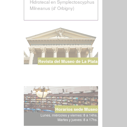
Hidrotecal en Symplectoscyphus
Milneanus (d' Orbigny)
Revista del Museo de La Plata
Horarios sede Museo
Lunes, miércoles y viernes: 8 a 14hs.
Martes y jueves: 8 a 17hs.