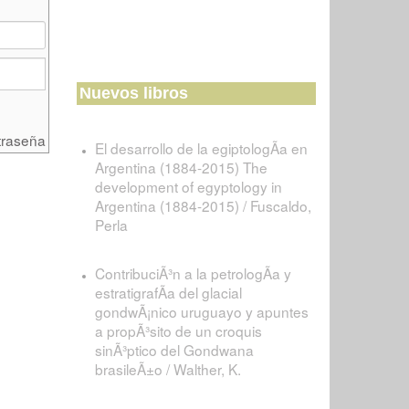
Nuevos libros
traseña
El desarrollo de la egiptologÃ­a en
Argentina (1884-2015) The
development of egyptology in
Argentina (1884-2015) / Fuscaldo,
Perla
ContribuciÃ³n a la petrologÃ­a y
estratigrafÃ­a del glacial
gondwÃ¡nico uruguayo y apuntes
a propÃ³sito de un croquis
sinÃ³ptico del Gondwana
brasileÃ±o / Walther, K.