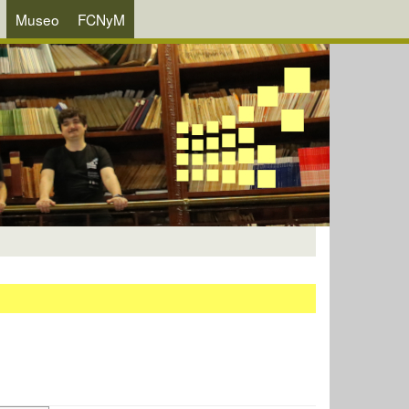
Museo
FCNyM