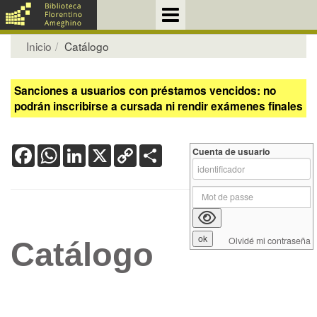
Inicio
Catálogo
Sanciones a usuarios con préstamos vencidos: no
podrán inscribirse a cursada ni rendir exámenes finales
Facebook
WhatsApp
LinkedIn
X
Copy
Share
Cuenta de usuario
Link
Olvidé mi contraseña
Catálogo