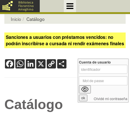
Inicio
Catálogo
Sanciones a usuarios con préstamos vencidos: no
podrán inscribirse a cursada ni rendir exámenes finales
Facebook
WhatsApp
LinkedIn
X
Copy
Share
Cuenta de usuario
Link
Olvidé mi contraseña
Catálogo