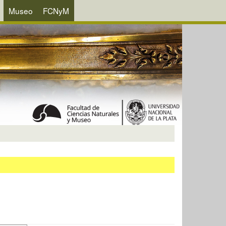
Museo
FCNyM