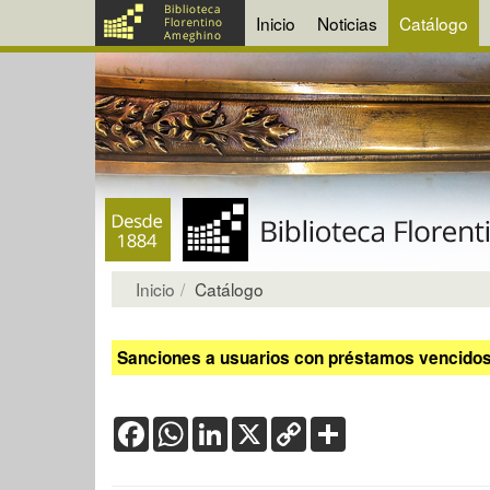
Inicio
Noticias
Catálogo
Inicio
Catálogo
Sanciones a usuarios con préstamos vencidos:
Facebook
WhatsApp
LinkedIn
X
Copy
Share
Link