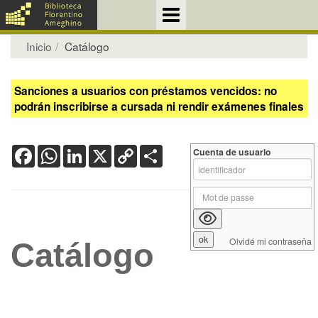
Inicio
Catálogo
Sanciones a usuarios con préstamos vencidos: no
podrán inscribirse a cursada ni rendir exámenes finales
Facebook
WhatsApp
LinkedIn
X
Copy
Share
Cuenta de usuario
Link
Olvidé mi contraseña
Catálogo