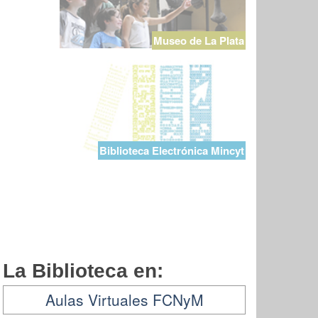
Museo de La Plata
Biblioteca Electrónica Mincyt
La Biblioteca en:
Aulas Virtuales FCNyM