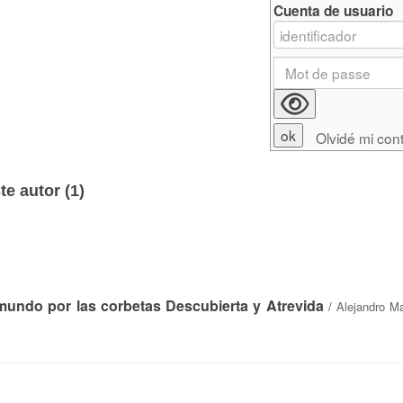
Cuenta de usuario
Olvidé mi con
e autor (
1
)
l mundo por las corbetas Descubierta y Atrevida
/
Alejandro M