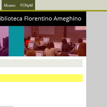
Museo
FCNyM