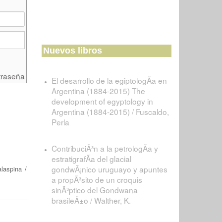
Nuevos libros
traseña
El desarrollo de la egiptologÃ­a en
Argentina (1884-2015) The
development of egyptology in
Argentina (1884-2015) / Fuscaldo,
Perla
ContribuciÃ³n a la petrologÃ­a y
estratigrafÃ­a del glacial
gondwÃ¡nico uruguayo y apuntes
alaspina
/
a propÃ³sito de un croquis
sinÃ³ptico del Gondwana
brasileÃ±o / Walther, K.