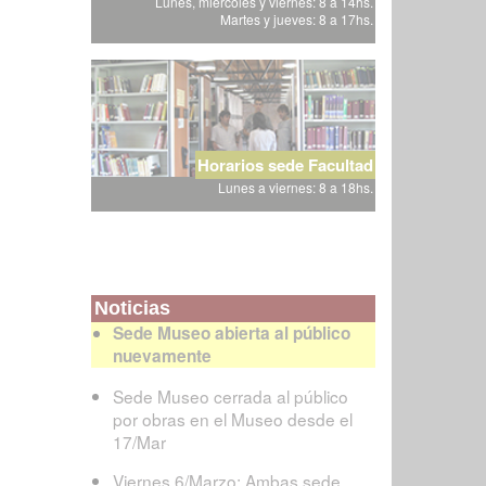
Lunes, miércoles y viernes: 8 a 14hs.
Martes y jueves: 8 a 17hs.
Horarios sede Facultad
Lunes a viernes: 8 a 18hs.
Noticias
Sede Museo abierta al público
nuevamente
Sede Museo cerrada al público
por obras en el Museo desde el
17/Mar
Viernes 6/Marzo: Ambas sede