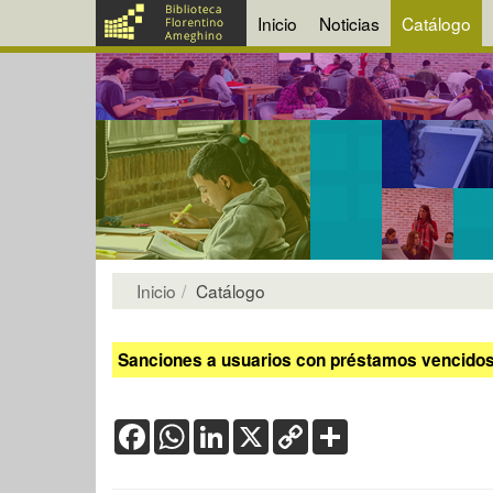
Inicio
Noticias
Catálogo
Inicio
Catálogo
Sanciones a usuarios con préstamos vencidos:
Facebook
WhatsApp
LinkedIn
X
Copy
Share
Link