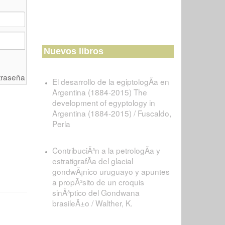
Nuevos libros
traseña
El desarrollo de la egiptologÃ­a en
Argentina (1884-2015) The
development of egyptology in
Argentina (1884-2015) / Fuscaldo,
Perla
ContribuciÃ³n a la petrologÃ­a y
estratigrafÃ­a del glacial
gondwÃ¡nico uruguayo y apuntes
a propÃ³sito de un croquis
sinÃ³ptico del Gondwana
brasileÃ±o / Walther, K.