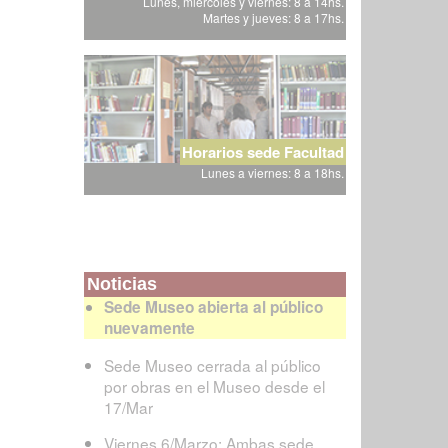
Lunes, miércoles y viernes: 8 a 14hs.
Martes y jueves: 8 a 17hs.
Horarios sede Facultad
Lunes a viernes: 8 a 18hs.
Noticias
Sede Museo abierta al público
nuevamente
Sede Museo cerrada al público
por obras en el Museo desde el
17/Mar
Viernes 6/Marzo: Ambas sede