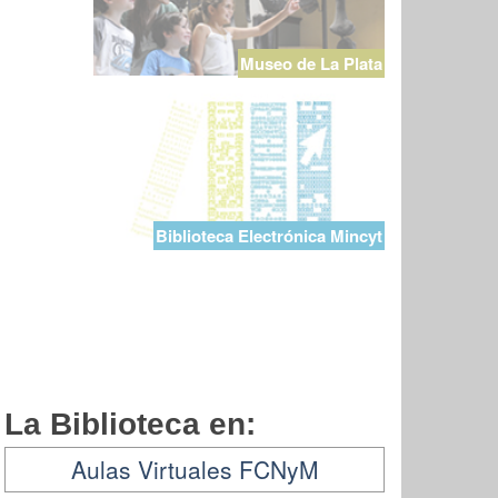
Museo de La Plata
Biblioteca Electrónica Mincyt
La Biblioteca en:
Aulas Virtuales FCNyM