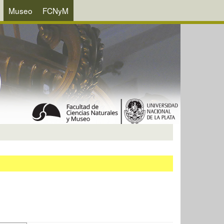
Museo
FCNyM