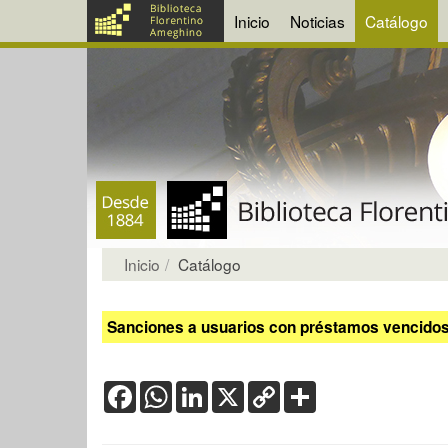
Inicio
Noticias
Catálogo
Inicio
Catálogo
Sanciones a usuarios con préstamos vencidos:
Facebook
WhatsApp
LinkedIn
X
Copy
Share
Link