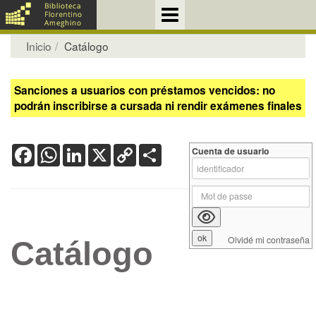
Inicio
Catálogo
Sanciones a usuarios con préstamos vencidos: no
podrán inscribirse a cursada ni rendir exámenes finales
Facebook
WhatsApp
LinkedIn
X
Copy
Share
Cuenta de usuario
Link
Olvidé mi contraseña
Catálogo