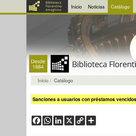
Inicio
Noticias
Catálogo
Inicio
Catálogo
Sanciones a usuarios con préstamos vencidos:
Facebook
WhatsApp
LinkedIn
X
Copy
Share
Link