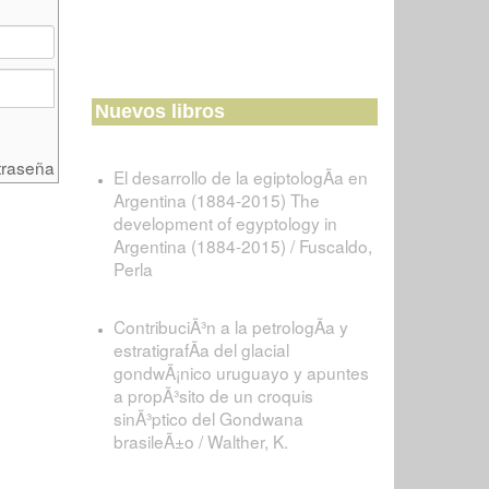
Nuevos libros
traseña
El desarrollo de la egiptologÃ­a en
Argentina (1884-2015) The
development of egyptology in
Argentina (1884-2015) / Fuscaldo,
Perla
ContribuciÃ³n a la petrologÃ­a y
estratigrafÃ­a del glacial
gondwÃ¡nico uruguayo y apuntes
a propÃ³sito de un croquis
sinÃ³ptico del Gondwana
brasileÃ±o / Walther, K.