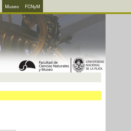
Museo
FCNyM