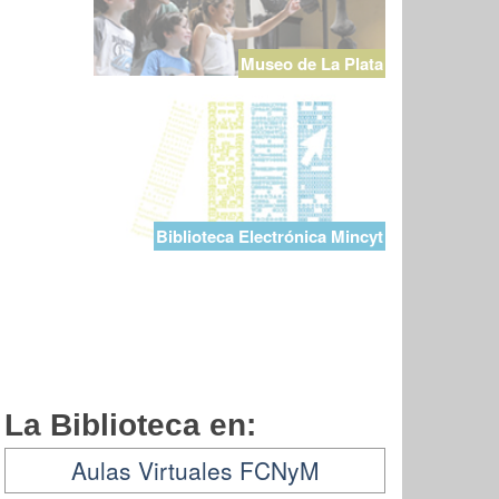
Museo de La Plata
Biblioteca Electrónica Mincyt
La Biblioteca en:
Aulas Virtuales FCNyM