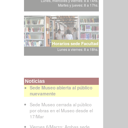
Lunes, miércoles y viernes: 8 a 14hs.
Martes y jueves: 8 a 17hs.
Horarios sede Facultad
Lunes a viernes: 8 a 18hs.
Noticias
Sede Museo abierta al público
nuevamente
Sede Museo cerrada al público
por obras en el Museo desde el
17/Mar
Viernes 6/Marzo: Ambas sede