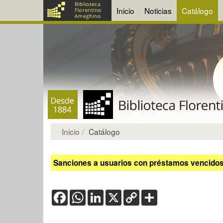
Inicio
Noticias
Catálogo
Inicio
Catálogo
Sanciones a usuarios con préstamos vencidos:
Facebook
WhatsApp
LinkedIn
X
Copy
Share
Link