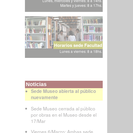
Lunes, miércoles y viernes: 8 a 14hs.
Martes y jueves: 8 a 17hs.
Horarios sede Facultad
Lunes a viernes: 8 a 18hs.
Noticias
Sede Museo abierta al público
nuevamente
Sede Museo cerrada al público
por obras en el Museo desde el
17/Mar
Viernes 6/Marzo: Ambas sede