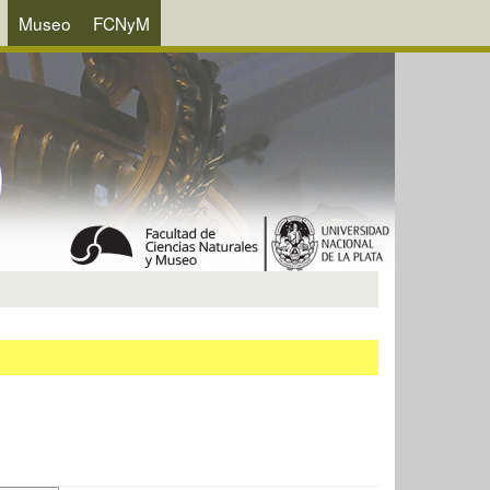
Museo
FCNyM