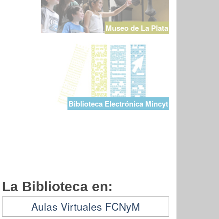
Museo de La Plata
Biblioteca Electrónica Mincyt
La Biblioteca en:
Aulas Virtuales FCNyM