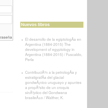
Nuevos libros
traseña
El desarrollo de la egiptologÃ­a en
Argentina (1884-2015) The
development of egyptology in
Argentina (1884-2015) / Fuscaldo,
Perla
ContribuciÃ³n a la petrologÃ­a y
estratigrafÃ­a del glacial
gondwÃ¡nico uruguayo y apuntes
a propÃ³sito de un croquis
sinÃ³ptico del Gondwana
brasileÃ±o / Walther, K.