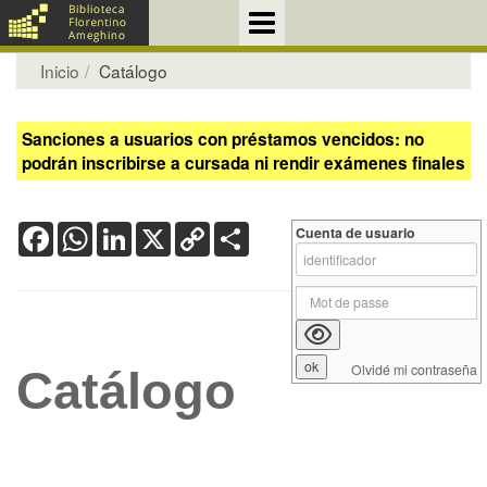
Inicio
Catálogo
Sanciones a usuarios con préstamos vencidos: no
podrán inscribirse a cursada ni rendir exámenes finales
Facebook
WhatsApp
LinkedIn
X
Copy
Share
Cuenta de usuario
Link
Olvidé mi contraseña
Catálogo