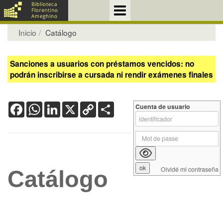
Inicio
Catálogo
Sanciones a usuarios con préstamos vencidos: no
podrán inscribirse a cursada ni rendir exámenes finales
Facebook
WhatsApp
LinkedIn
X
Copy
Share
Cuenta de usuario
Link
Olvidé mi contraseña
Catálogo