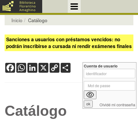
Inicio
Catálogo
Sanciones a usuarios con préstamos vencidos: no
podrán inscribirse a cursada ni rendir exámenes finales
Facebook
WhatsApp
LinkedIn
X
Copy
Share
Cuenta de usuario
Link
Olvidé mi contraseña
Catálogo