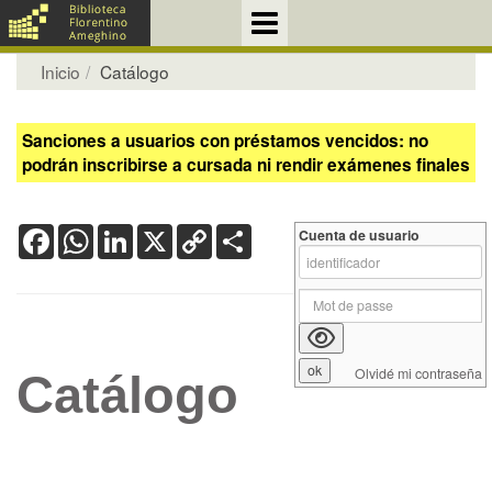
Inicio
Catálogo
Sanciones a usuarios con préstamos vencidos: no
podrán inscribirse a cursada ni rendir exámenes finales
Facebook
WhatsApp
LinkedIn
X
Copy
Share
Cuenta de usuario
Link
Olvidé mi contraseña
Catálogo