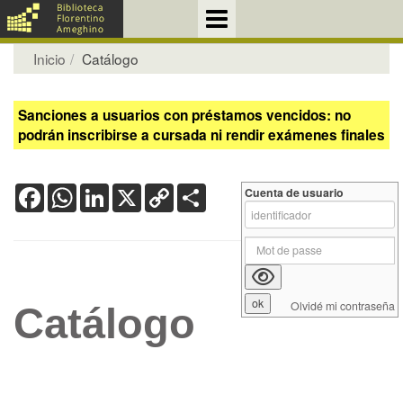
Inicio
Catálogo
Sanciones a usuarios con préstamos vencidos: no
podrán inscribirse a cursada ni rendir exámenes finales
Facebook
WhatsApp
LinkedIn
X
Copy
Share
Cuenta de usuario
Link
Olvidé mi contraseña
Catálogo