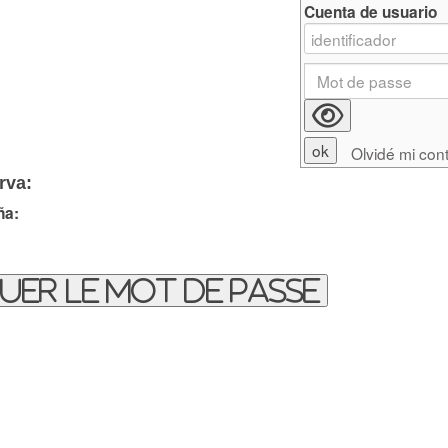
Cuenta de usuario
Olvidé mi con
rva:
ña:
uer le mot de passe