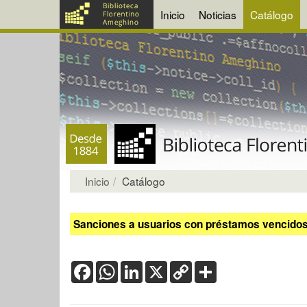
Inicio
Noticias
Catálogo
Inicio
Catálogo
Sanciones a usuarios con préstamos vencidos:
Facebook
WhatsApp
LinkedIn
X
Copy
Share
Link