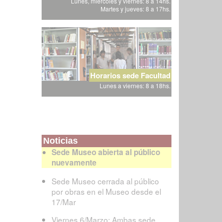
Lunes, miércoles y viernes: 8 a 14hs.
Martes y jueves: 8 a 17hs.
Horarios sede Facultad
Lunes a viernes: 8 a 18hs.
Noticias
Sede Museo abierta al público
nuevamente
Sede Museo cerrada al público
por obras en el Museo desde el
17/Mar
Viernes 6/Marzo: Ambas sede