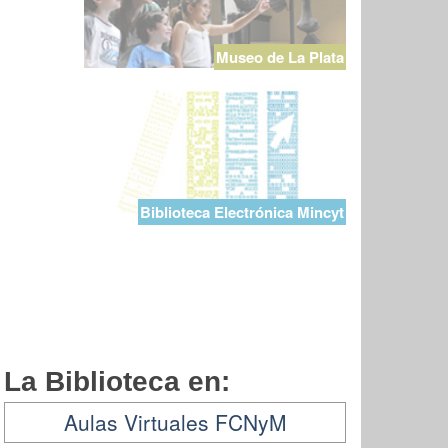
Museo de La Plata
Biblioteca Electrónica Mincyt
La Biblioteca en:
Aulas Virtuales FCNyM