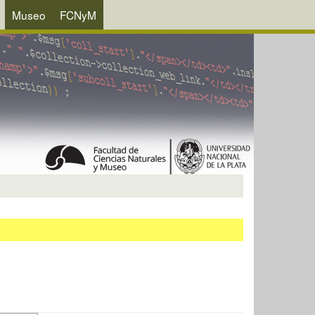
Museo
FCNyM