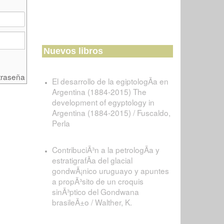
Nuevos libros
traseña
El desarrollo de la egiptologÃ­a en
Argentina (1884-2015) The
development of egyptology in
Argentina (1884-2015) / Fuscaldo,
Perla
ContribuciÃ³n a la petrologÃ­a y
estratigrafÃ­a del glacial
gondwÃ¡nico uruguayo y apuntes
a propÃ³sito de un croquis
sinÃ³ptico del Gondwana
brasileÃ±o / Walther, K.