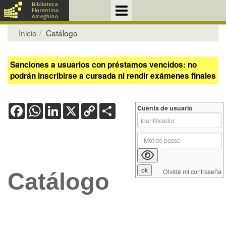
Inicio
Catálogo
Sanciones a usuarios con préstamos vencidos: no
podrán inscribirse a cursada ni rendir exámenes finales
Facebook
WhatsApp
LinkedIn
X
Copy
Share
Cuenta de usuario
Link
Olvidé mi contraseña
Catálogo