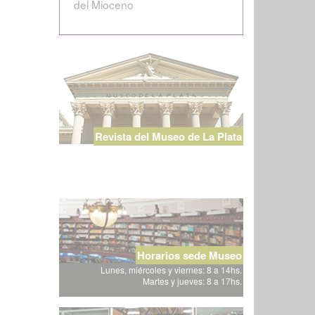
del Mioceno
Revista del Museo de La Plata
Horarios sede Museo
Lunes, miércoles y viernes: 8 a 14hs.
Martes y jueves: 8 a 17hs.