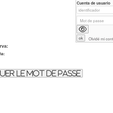
Cuenta de usuario
Olvidé mi con
rva:
ña:
uer le mot de passe