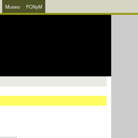
Museo
FCNyM