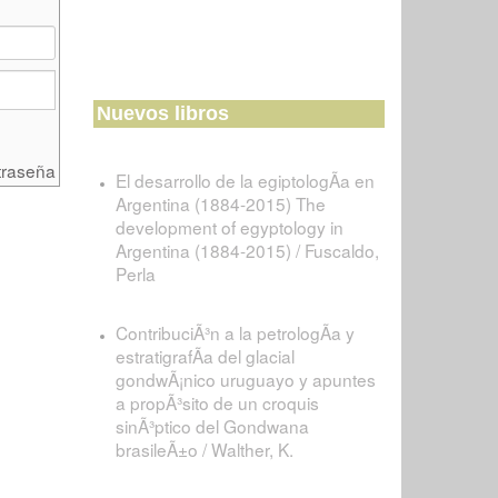
Nuevos libros
traseña
El desarrollo de la egiptologÃ­a en
Argentina (1884-2015) The
development of egyptology in
Argentina (1884-2015) / Fuscaldo,
Perla
ContribuciÃ³n a la petrologÃ­a y
estratigrafÃ­a del glacial
gondwÃ¡nico uruguayo y apuntes
a propÃ³sito de un croquis
sinÃ³ptico del Gondwana
brasileÃ±o / Walther, K.