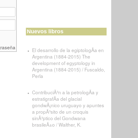
Nuevos libros
traseña
El desarrollo de la egiptologÃ­a en
Argentina (1884-2015) The
development of egyptology in
Argentina (1884-2015) / Fuscaldo,
Perla
ContribuciÃ³n a la petrologÃ­a y
estratigrafÃ­a del glacial
gondwÃ¡nico uruguayo y apuntes
a propÃ³sito de un croquis
sinÃ³ptico del Gondwana
brasileÃ±o / Walther, K.