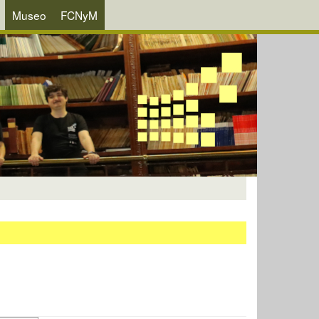
Museo
FCNyM