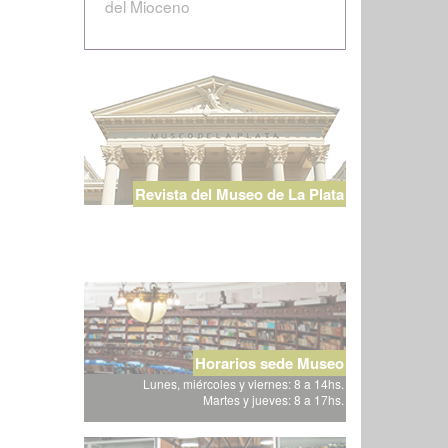
del Mioceno
Revista del Museo de La Plata
Horarios sede Museo
Lunes, miércoles y viernes: 8 a 14hs.
Martes y jueves: 8 a 17hs.