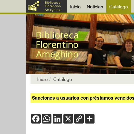
Inicio
Noticias
Catálogo
Inicio
Catálogo
Sanciones a usuarios con préstamos vencidos:
Facebook
WhatsApp
LinkedIn
X
Copy
Share
Link