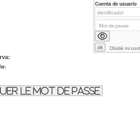
Cuenta de usuario
Olvidé mi con
rva:
ña:
uer le mot de passe