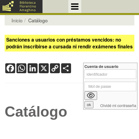
Inicio
Catálogo
Sanciones a usuarios con préstamos vencidos: no
podrán inscribirse a cursada ni rendir exámenes finales
Facebook
WhatsApp
LinkedIn
X
Copy
Share
Cuenta de usuario
Link
Olvidé mi contraseña
Catálogo