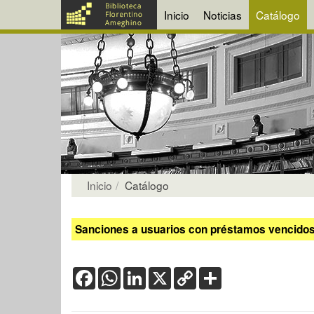
Inicio
Noticias
Catálogo
Inicio
Catálogo
Sanciones a usuarios con préstamos vencidos:
Facebook
WhatsApp
LinkedIn
X
Copy
Share
Link