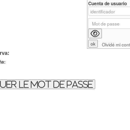
Cuenta de usuario
Olvidé mi con
rva:
ña:
uer le mot de passe