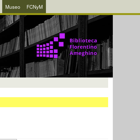
Museo
FCNyM