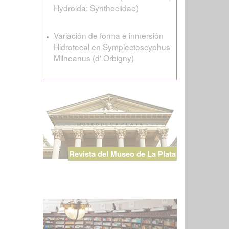
Hydroida: Syntheciidae)
Variación de forma e inmersión
Hidrotecal en Symplectoscyphus
Milneanus (d' Orbigny)
Revista del Museo de La Plata