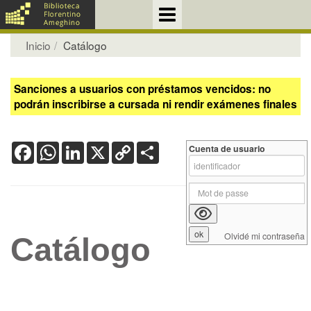
Inicio
Catálogo
Sanciones a usuarios con préstamos vencidos: no
podrán inscribirse a cursada ni rendir exámenes finales
Facebook
WhatsApp
LinkedIn
X
Copy
Share
Cuenta de usuario
Link
Olvidé mi contraseña
Catálogo