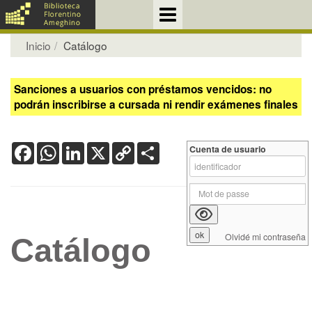
Inicio
Catálogo
Sanciones a usuarios con préstamos vencidos: no
podrán inscribirse a cursada ni rendir exámenes finales
Facebook
WhatsApp
LinkedIn
X
Copy
Share
Cuenta de usuario
Link
Olvidé mi contraseña
Catálogo