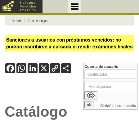
Inicio
Catálogo
Sanciones a usuarios con préstamos vencidos: no
podrán inscribirse a cursada ni rendir exámenes finales
Facebook
WhatsApp
LinkedIn
X
Copy
Share
Cuenta de usuario
Link
Olvidé mi contraseña
Catálogo