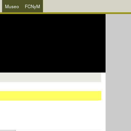
Museo
FCNyM