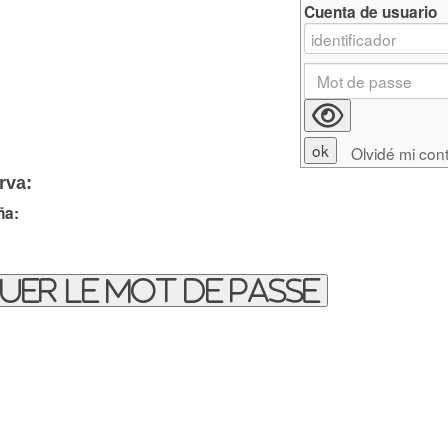
Cuenta de usuario
Olvidé mi con
rva:
ña:
uer le mot de passe