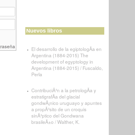
Nuevos libros
traseña
El desarrollo de la egiptologÃ­a en
Argentina (1884-2015) The
development of egyptology in
Argentina (1884-2015) / Fuscaldo,
Perla
ContribuciÃ³n a la petrologÃ­a y
estratigrafÃ­a del glacial
gondwÃ¡nico uruguayo y apuntes
a propÃ³sito de un croquis
sinÃ³ptico del Gondwana
brasileÃ±o / Walther, K.