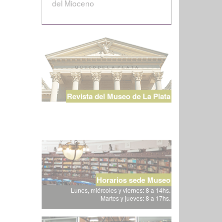
del Mioceno
Revista del Museo de La Plata
Horarios sede Museo
Lunes, miércoles y viernes: 8 a 14hs.
Martes y jueves: 8 a 17hs.