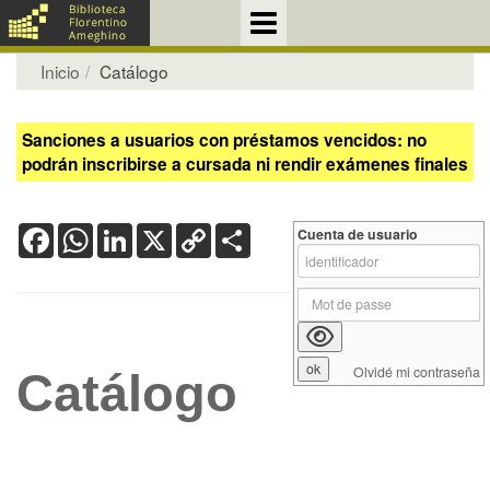
Inicio
Catálogo
Sanciones a usuarios con préstamos vencidos: no
podrán inscribirse a cursada ni rendir exámenes finales
Facebook
WhatsApp
LinkedIn
X
Copy
Share
Cuenta de usuario
Link
Olvidé mi contraseña
Catálogo